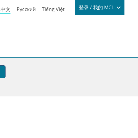
Login / My
登录 / 我的 MCL
体中文
Русский
Tiếng Việt