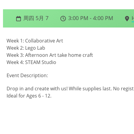
周四 5月 7
3:00 PM - 4:00 PM
Week 1: Collaborative Art
Week 2: Lego Lab
Week 3: Afternoon Art take home craft
Week 4: STEAM Studio
Event Description:
Drop in and create with us! While supplies last. No regist
Ideal for Ages 6 - 12.