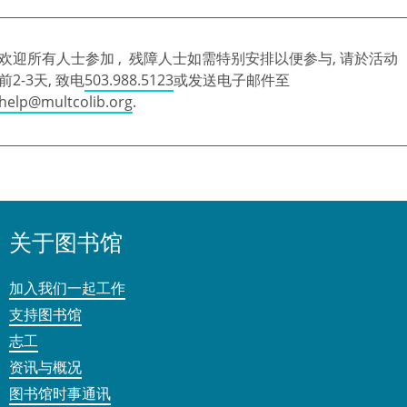
欢迎所有人士参加 , 残障人士如需特别安排以便参与, 请於活动
前2-3天, 致电
503.988.5123
或发送电子邮件至
help@multcolib.org
.
关于图书馆
加入我们一起工作
支持图书馆
志工
资讯与概况
图书馆时事通讯