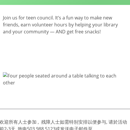
Join us for teen council. It’s a fun way to make new
friends, earn volunteer hours by helping your library
and your community — AND get free snacks!
欢迎所有人士参加 , 残障人士如需特别安排以便参与, 请於活动
前2-3天, 致电
503.988.5123
或发送电子邮件至