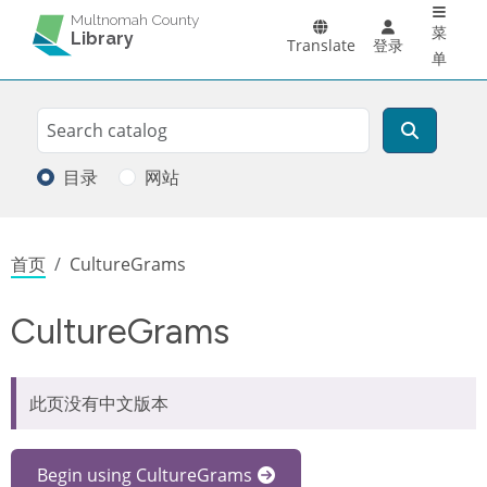
Main 
跳转到主要内容
Multnomah County
菜
Library
Translate
登录
单
Search
搜索
目录
网站
面包屑
首页
CultureGrams
CultureGrams
此页没有中文版本
Begin using CultureGrams