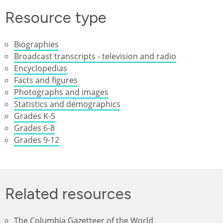
Resource type
Biographies
Broadcast transcripts - television and radio
Encyclopedias
Facts and figures
Photographs and images
Statistics and demographics
Grades K-5
Grades 6-8
Grades 9-12
Related resources
The Columbia Gazetteer of the World