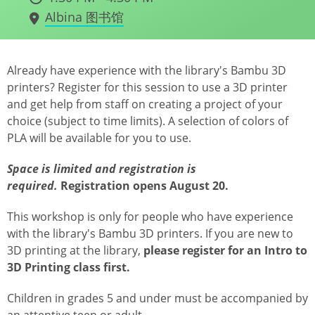
Albina 图书馆
Already have experience with the library's Bambu 3D
printers? Register for this session to use a 3D printer
and get help from staff on creating a project of your
choice (subject to time limits). A selection of colors of
PLA will be available for you to use.
Space is limited and registration is
required.
Registration opens August 20.
This workshop is only for people who have experience
with the library's Bambu 3D printers. If you are new to
3D printing at the library,
please register for an Intro to
3D Printing class first.
Children in grades 5 and under must be accompanied by
an attentive teen or adult.