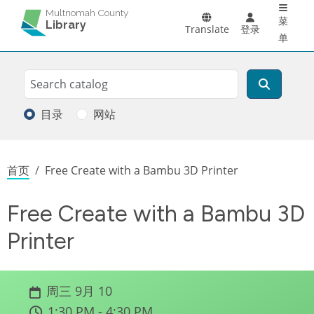
Main 
跳转到主要内容
Multnomah County
菜
Library
Translate
登录
单
Search
搜索
目录
网站
面包屑
首页
Free Create with a Bambu 3D Printer
Free Create with a Bambu 3D
Printer
周三 9月 10
1:30 PM - 4:30 PM