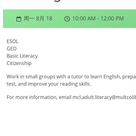
周一 8月 18
10:00 AM - 12:00 PM
ESOL
GED
Basic Literacy
Citizenship
Work in small groups with a tutor to learn English, prepa
test, and improve your reading skills.
For more information, email mcl.adult.literacy@multcolib.