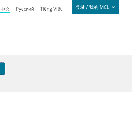
Login / My
登录 / 我的 MCL
体中文
Русский
Tiếng Việt