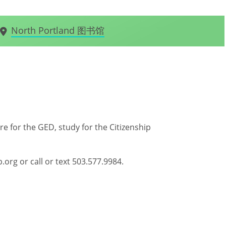
North Portland 图书馆
re for the GED, study for the Citizenship
org or call or text 503.577.9984.