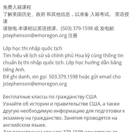
免费入籍课程
了解美国历史、政府 和其他信息，以准备 入籍考试。 英语授
课
请致电 本课程以英语授课。(503) 379-1598 或 发电邮
jstephenson@emoregon.org 注册
Lớp học thi nhập quốc tịch
Tìm hiểu về lịch sử và chính phủ Hoa kỳ cùng thông tin
chuẩn bị thi nhập quốc tịch. Lớp học hướng dẫn bằng
tiếng Anh.
Để ghi danh, xin gọi 503.379.1598 hoặc gửi email cho
jstephenson@emoregon.org
Бесплатные классы по гражданству США
Узнайте об истории и правительстве США, а также
другую необходимую информацию для подготовки к
экзамену на гражданство. Занятия проводятся на
английском языке.
Для регистрации звоните 379-1598 или отправьте