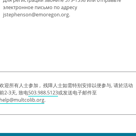
электронное письмо по адресу
jstephenson@emoregon.org.
欢迎所有人士参加 , 残障人士如需特别安排以便参与, 请於活动
前2-3天, 致电
503.988.5123
或发送电子邮件至
help@multcolib.org
.