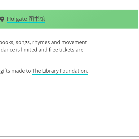
Holgate 图书馆
joy books, songs, rhymes and movement
ndance is limited and free tickets are
gifts made to
The Library Foundation.