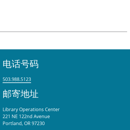
电话号码
503.988.5123
邮寄地址
Library Operations Center
221 NE 122nd Avenue
Portland, OR 97230