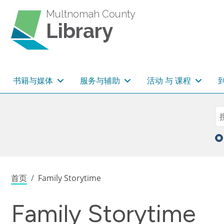
跳转到主要内容
Multnomah County
Library
主导航
书籍与媒体
服务与辅助
活动 与 课程
Sea
搜
面包屑
首页
Family Storytime
Family Storytime