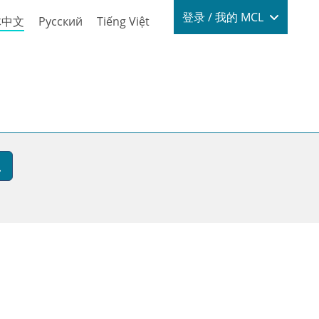
Login / My
登录 / 我的 MCL
体中文
Русский
Tiếng Việt