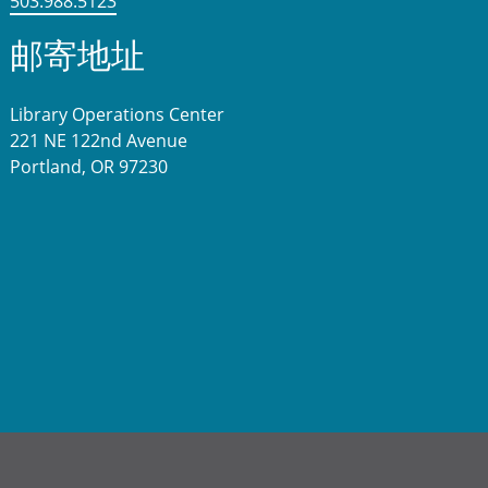
503.988.5123
邮寄地址
Library Operations Center
221 NE 122nd Avenue
Portland, OR 97230