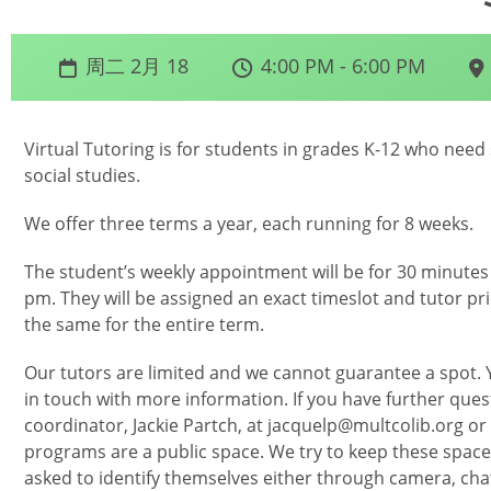
周二 2月 18
4:00 PM - 6:00 PM
Virtual Tutoring is for students in grades K-12 who need
social studies.
We offer three terms a year, each running for 8 weeks.
The student’s weekly appointment will be for 30 minut
pm. They will be assigned an exact timeslot and tutor pri
the same for the entire term.
Our tutors are limited and we cannot guarantee a spot.
in touch with more information. If you have further que
coordinator, Jackie Partch, at jacquelp@multcolib.org or t
programs are a public space. We try to keep these spaces
asked to identify themselves either through camera, cha