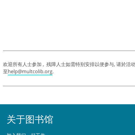
欢迎所有人士参加 , 残障人士如需特别安排以便参与, 请於活动前
至
help@multcolib.org
.
关于图书馆