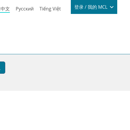
Login / My
登录 / 我的 MCL
体中文
Русский
Tiếng Việt