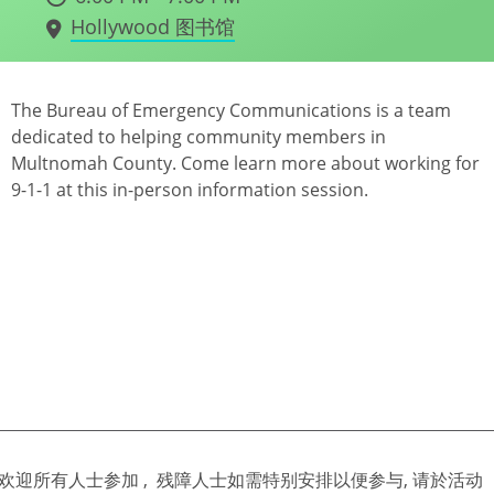
Hollywood 图书馆
The Bureau of Emergency Communications is a team
dedicated to helping community members in
Multnomah County. Come learn more about working for
9-1-1 at this in-person information session.
欢迎所有人士参加 , 残障人士如需特别安排以便参与, 请於活动