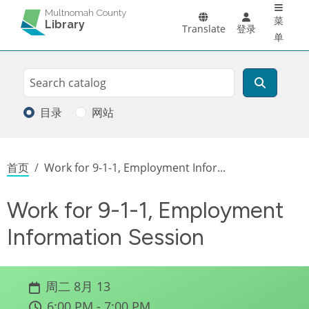
Main 
跳转到主要内容
Multnomah County
菜
Library
Translate
登录
单
Search
搜索
目录
网站
面包屑
首页
Work for 9-1-1, Employment Infor...
Work for 9-1-1, Employment
Information Session
周二 8月 13
6:00 PM - 7:00 PM