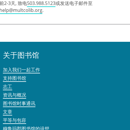
前2-3天, 致电
503.988.5123
或发送电子邮件至
help@multcolib.org
.
关于图书馆
加入我们一起工作
支持图书馆
志工
资讯与概况
图书馆时事通讯
文章
平等与包容
穆鲁玛郡图书馆的设想