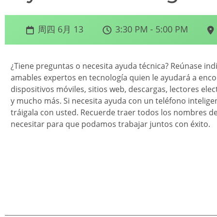
周四 6月 13
3:30 PM - 5:00 PM
¿Tiene preguntas o necesita ayuda técnica? Reúnase in
amables expertos en tecnología quien le ayudará a enco
dispositivos móviles, sitios web, descargas, lectores el
y mucho más. Si necesita ayuda con un teléfono intelige
tráigala con usted. Recuerde traer todos los nombres d
necesitar para que podamos trabajar juntos con éxito.