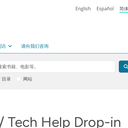
English
Español
简
到访
请向我们咨询
rch
索
目录
网站
/ Tech Help Drop-in