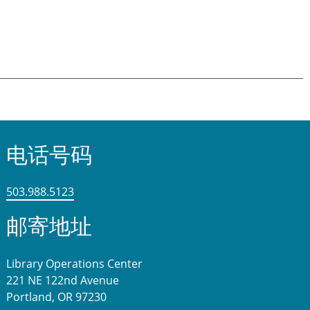
电话号码
503.988.5123
邮寄地址
Library Operations Center
221 NE 122nd Avenue
Portland, OR 97230