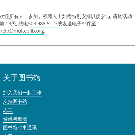
欢迎所有人士参加 , 残障人士如需特别安排以便参与, 请於活动
前2-3天, 致电
503.988.5123
或发送电子邮件至
help@multcolib.org
.
关于图书馆
加入我们一起工作
支持图书馆
志工
资讯与概况
图书馆时事通讯