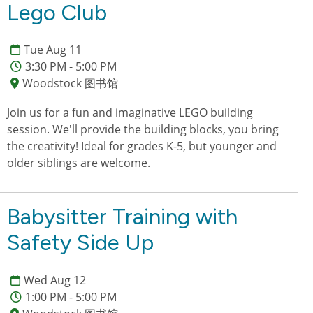
Lego Club
Tue Aug 11
3:30 PM - 5:00 PM
Woodstock 图书馆
Join us for a fun and imaginative LEGO building
session. We'll provide the building blocks, you bring
the creativity! Ideal for grades K-5, but younger and
older siblings are welcome.
Babysitter Training with
Safety Side Up
Wed Aug 12
1:00 PM - 5:00 PM