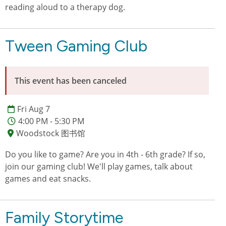
reading aloud to a therapy dog.
Tween Gaming Club
This event has been canceled
Fri Aug 7
4:00 PM - 5:30 PM
Woodstock 图书馆
Do you like to game? Are you in 4th - 6th grade? If so,
join our gaming club! We'll play games, talk about
games and eat snacks.
Family Storytime