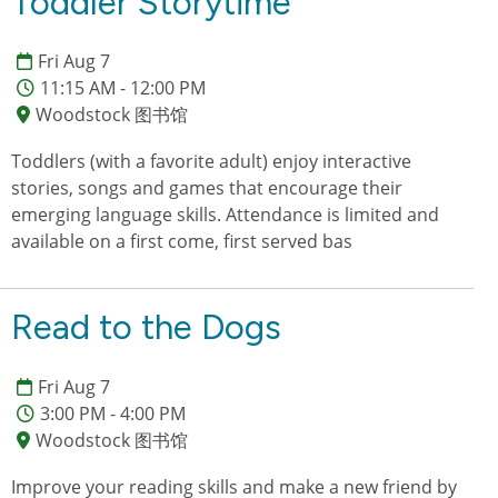
Toddler Storytime
Fri Aug 7
11:15 AM - 12:00 PM
Woodstock 图书馆
Toddlers (with a favorite adult) enjoy interactive
stories, songs and games that encourage their
emerging language skills. Attendance is limited and
available on a first come, first served bas
Read to the Dogs
Fri Aug 7
3:00 PM - 4:00 PM
Woodstock 图书馆
Improve your reading skills and make a new friend by