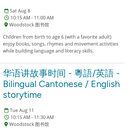
Sat Aug 8
10:15 AM - 11:00 AM
Woodstock 图书馆
Children from birth to age 6 (with a favorite adult)
enjoy books, songs, rhymes and movement activities
while building language and literacy skills.
华语讲故事时间 - 粵語/英語 -
Bilingual Cantonese / English
storytime
Tue Aug 11
10:15 AM - 11:30 AM
Woodstock 图书馆