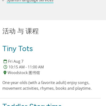
Spanish language services
活动 与 课程
Tiny Tots
Fri Aug 7
10:15 AM - 11:00 AM
Woodstock 图书馆
One-year-olds (with a favorite adult) enjoy songs,
movement activities, rhymes, books and playtime.