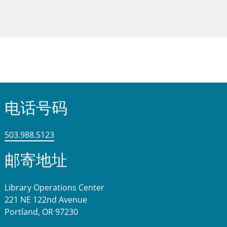
电话号码
503.988.5123
邮寄地址
Library Operations Center
221 NE 122nd Avenue
Portland, OR 97230