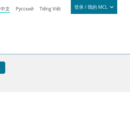
Login / My
登录 / 我的 MCL
体中文
Русский
Tiếng Việt