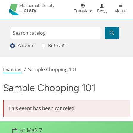
Перейти к основному содержанию
Main n
Multnomah County
Library
Translate
Вход
Меню
Search
Поиск
Каталог
Вебсайт
Строка навигации
Главная
Sample Chopping 101
Sample Chopping 101
This event has been canceled
чт Май 7