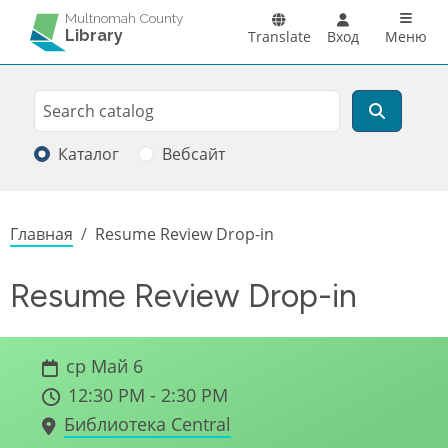
Перейти к основному содержанию
Main n
Multnomah County
Library
Translate
Вход
Меню
Search
Поиск
Каталог
Вебсайт
Строка навигации
Главная
Resume Review Drop-in
Resume Review Drop-in
ср Май 6
12:30 PM - 2:30 PM
Библиотека Central