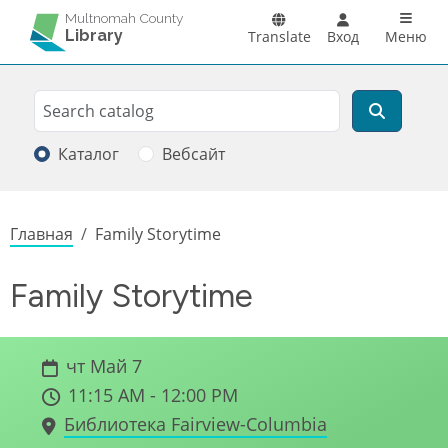
Перейти к основному содержанию
Main n
Multnomah County
Library
Translate
Вход
Меню
Search
Поиск
Каталог
Вебсайт
Строка навигации
Главная
Family Storytime
Family Storytime
чт Май 7
11:15 AM - 12:00 PM
Библиотека Fairview-Columbia