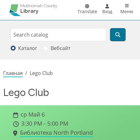
Перейти к основному содержанию
Main n
Multnomah County
Library
Translate
Вход
Меню
Search
Поиск
Каталог
Вебсайт
Строка навигации
Главная
Lego Club
Lego Club
ср Май 6
3:30 PM - 5:00 PM
Библиотека North Portland