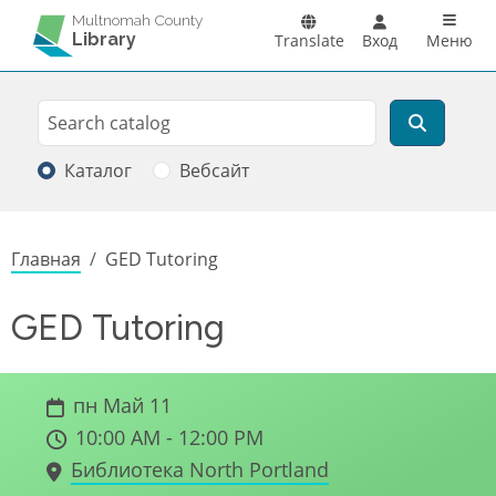
Перейти к основному содержанию
Main n
Multnomah County
Library
Translate
Вход
Меню
Search
Поиск
Каталог
Вебсайт
Строка навигации
Главная
GED Tutoring
GED Tutoring
пн Май 11
10:00 AM - 12:00 PM
Библиотека North Portland