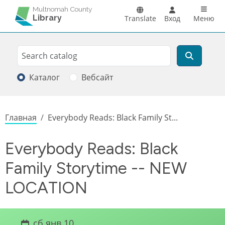
Перейти к основному содержанию
Main n
Multnomah County
Library
Translate
Вход
Меню
Search
Поиск
Каталог
Вебсайт
Строка навигации
Главная
Everybody Reads: Black Family St...
Everybody Reads: Black
Family Storytime -- NEW
LOCATION
сб янв 10