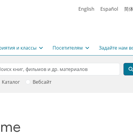
English
Español
简
иятия и классы
Посетителям
Задайте нам в
rch
оиск
Каталог
Вебсайт
time