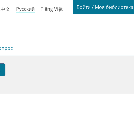
Login / My
Войти / Моя библиотек
体中文
Русский
Tiếng Việt
опрос