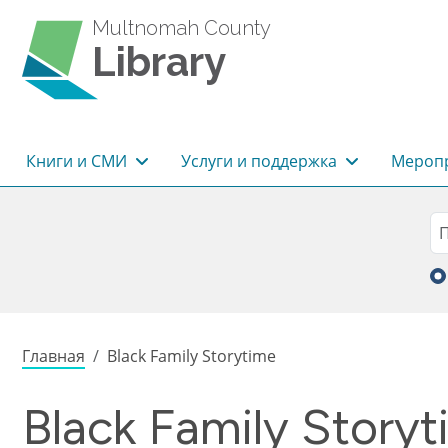
Перейти к основному содержанию
Multnomah County
Library
Основная навигация
Книги и СМИ
Услуги и поддержка
Меропр
Sea
П
Строка навигации
Главная
Black Family Storytime
Black Family Story