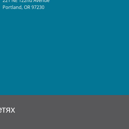
221 NE 122nd Avenue
Portland, OR 97230
етях