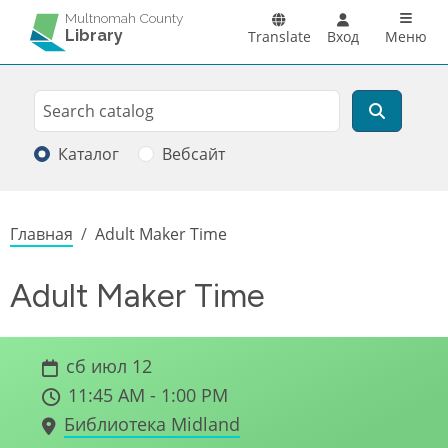
Перейти к основному содержанию
Main n
Multnomah County
Library
Translate
Вход
Меню
Search
Поиск
Каталог
Вебсайт
Строка навигации
Главная
Adult Maker Time
Adult Maker Time
сб июл 12
11:45 AM - 1:00 PM
Библиотека Midland