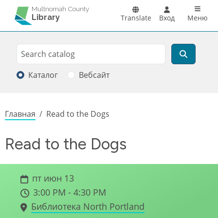
Перейти к основному содержанию
Main n
Multnomah County
Library
Translate
Вход
Меню
Search
Поиск
Каталог
Вебсайт
Строка навигации
Главная
Read to the Dogs
Read to the Dogs
пт июн 13
3:00 PM - 4:30 PM
Библиотека North Portland