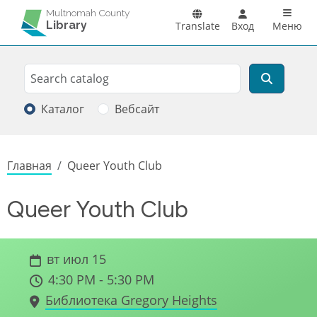
Перейти к основному содержанию
Main n
Multnomah County
Library
Translate
Вход
Меню
Search
Поиск
Каталог
Вебсайт
Строка навигации
Главная
Queer Youth Club
Queer Youth Club
вт июл 15
4:30 PM - 5:30 PM
Библиотека Gregory Heights