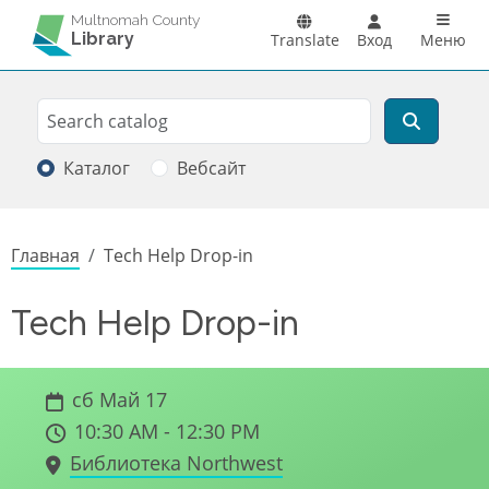
Перейти к основному содержанию
Main n
Multnomah County
Library
Translate
Вход
Меню
Search
Поиск
Каталог
Вебсайт
Строка навигации
Главная
Tech Help Drop-in
Tech Help Drop-in
сб Май 17
10:30 AM - 12:30 PM
Библиотека Northwest