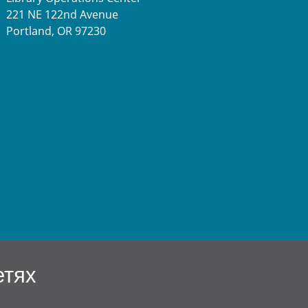
221 NE 122nd Avenue
Portland, OR 97230
етях