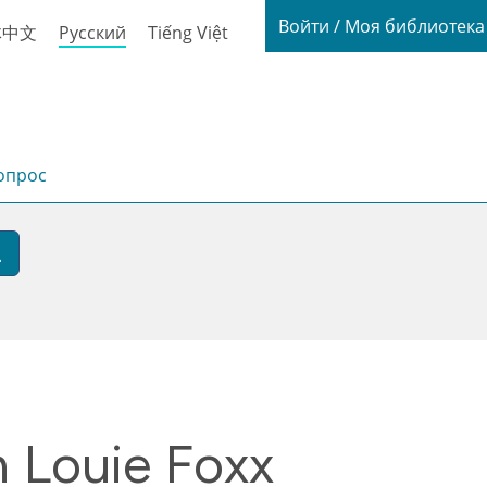
Login / My
Войти / Моя библиотек
体中文
Русский
Tiếng Việt
опрос
 Louie Foxx