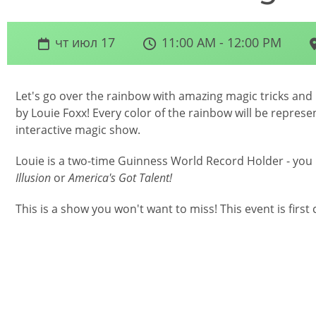
чт июл 17
11:00 AM - 12:00 PM
Let's go over the rainbow with amazing magic tricks and
by Louie Foxx! Every color of the rainbow will be represe
interactive magic show.
Louie is a two-time Guinness World Record Holder - yo
Illusion
or
America's Got Talent!
This is a show you won't want to miss! This event is first 