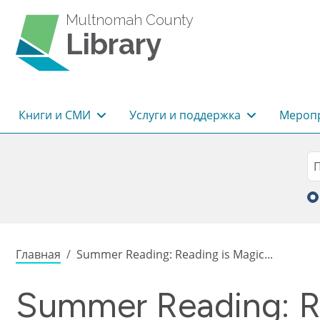
Перейти к основному содержанию
Multnomah County
Library
Основная навигация
Книги и СМИ
Услуги и поддержка
Меропр
Sea
П
Строка навигации
Главная
Summer Reading: Reading is Magic...
Summer Reading: Re