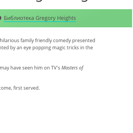
Библиотека Gregory Heights
 hilarious family friendly comedy presented
nted by an eye popping magic tricks in the
u may have seen him on TV's
Masters of
come, first served.