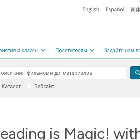
English
Español
简
иятия и классы
Посетителям
Задайте нам в
rch
оиск
Каталог
Вебсайт
ading is Magic! with