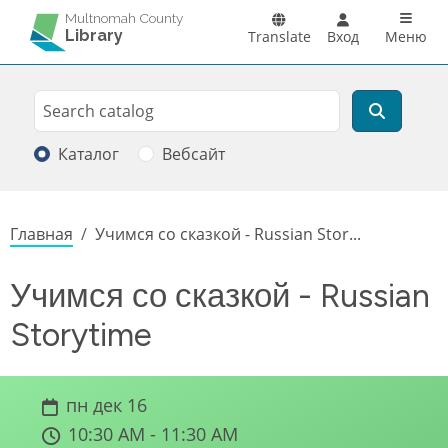
Перейти к основному содержанию
Main n
Multnomah County
Library
Translate
Вход
Меню
Search
Поиск
Каталог
Вебсайт
Строка навигации
Главная
Учимся со сказкой - Russian Stor...
Учимся со сказкой - Russian
Storytime
пн дек 16
10:30 AM - 11:30 AM