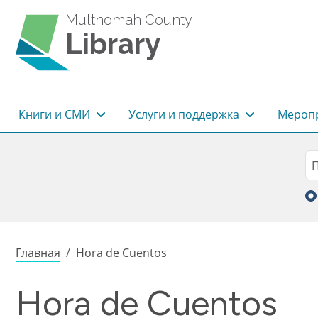
Перейти к основному содержанию
Multnomah County
Library
Основная навигация
Книги и СМИ
Услуги и поддержка
Меропр
Sea
П
Строка навигации
Главная
Hora de Cuentos
Hora de Cuentos