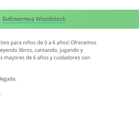
Библиотека Woodstock
ctivo para niños de 0 a 6 años! Ofrecemos
leyendo libros, cantando, jugando y
s mayores de 6 años y cuidadores son
llegada.
.