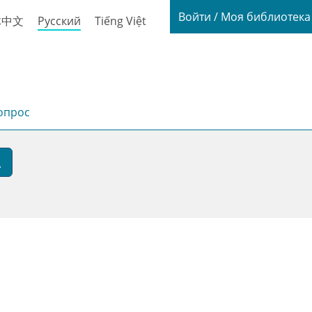
Login / My
Войти / Моя библиотек
体中文
Русский
Tiếng Việt
опрос