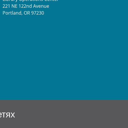
221 NE 122nd Avenue
Portland, OR 97230
етях