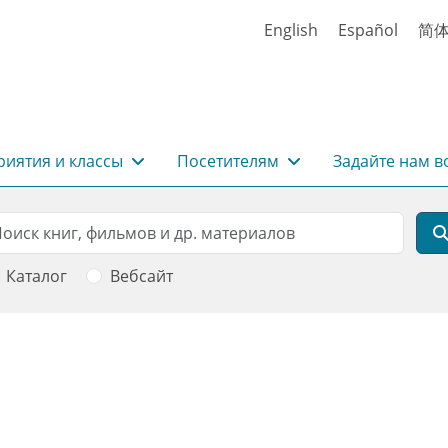
English
Español
简
иятия и классы
Посетителям
Задайте нам в
rch
оиск
Каталог
Вебсайт