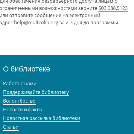
Для обеспечения безбарьерного доступа лицам с
ограниченными возможностями звоните
503.988.5123
или отправьте сообщение на электронный
адрес
help@multcolib.org
за 2-3 дня до программы.
О библиотеке
Работа с нами
Поддерживайте библиотеку
Волонтёрство
Новости и факты
Новостная рассылка библиотеки
Статьи