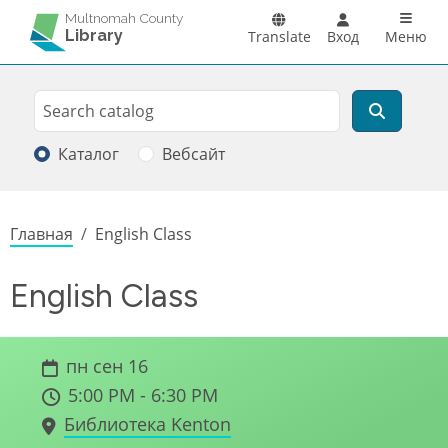
Перейти к основному содержанию
Main n
Multnomah County
Library
Translate
Вход
Меню
Search
Поиск
Каталог
Вебсайт
Строка навигации
Главная
English Class
English Class
пн сен 16
5:00 PM - 6:30 PM
Библиотека Kenton