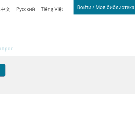
Login / My
Войти / Моя библиотек
体中文
Русский
Tiếng Việt
опрос