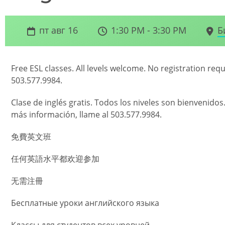
пт авг 16
1:30 PM - 3:30 PM
Б
Free ESL classes. All levels welcome. No registration req
503.577.9984.
Clase de inglés gratis. Todos los niveles son bienvenidos
más información, llame al 503.577.9984.
免費英文班
任何英語水平都欢迎参加
无需注冊
Бесплатные уроки английского языка
Классы для студентов всех уровней.