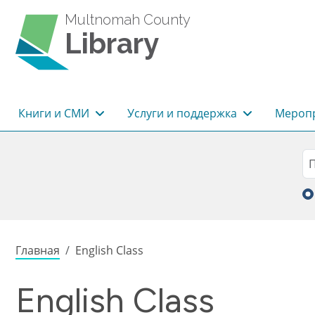
Перейти к основному содержанию
Multnomah County
Library
Основная навигация
Книги и СМИ
Услуги и поддержка
Меропр
Sea
П
Строка навигации
Главная
English Class
English Class