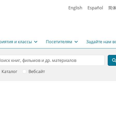
English
Español
简
иятия и классы
Посетителям
Задайте нам в
rch
оиск
Каталог
Вебсайт