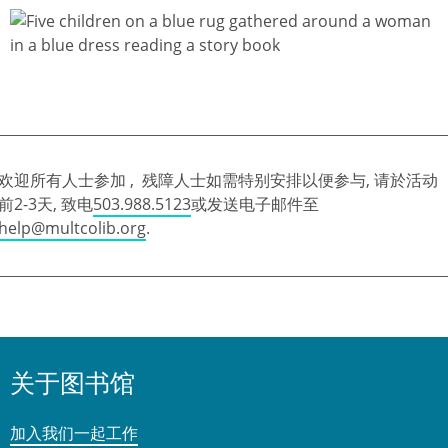
欢迎所有人士参加 , 残障人士如需特别安排以便参与, 请於活动
前2-3天, 致电
503.988.5123
或发送电子邮件至
help@multcolib.org
.
关于图书馆
加入我们一起工作