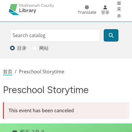
Main 
跳转到主要内容
Multnomah County
菜
Library
Translate
登录
单
Search
搜索
目录
网站
面包屑
首页
Preschool Storytime
Preschool Storytime
This event has been canceled
周五 3月 8